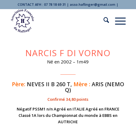
CONTACT AFH : 07 78 18 69 31 | asso.haflinger@gmail.com |
NARCIS F DI VORNO
Né en 2002 – 1m49
Père:
NEVES II B 260 T,
Mère :
ARIS (NEMO
Q)
Confirmé 34,80 points
Négatif PSSM1 n/n Agréé en ITALIE Agréé en FRANCE
Classé 1A lors du Championnat du monde à EBBS en
AUTRICHE