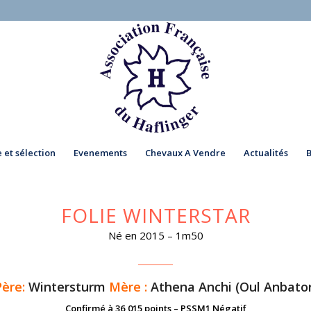
 et sélection
Evenements
Chevaux A Vendre
Actualités
FOLIE WINTERSTAR
Né en 2015 – 1m50
Père:
Wintersturm
Mère :
Athena Anchi (Oul Anbator
Confirmé à 36,015 points – PSSM1 Négatif