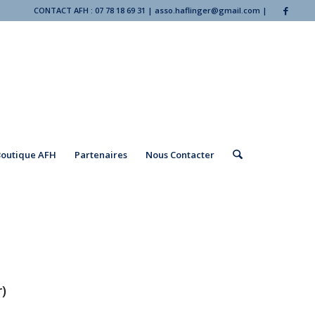
CONTACT AFH : 07 78 18 69 31 | asso.haflinger@gmail.com |
Boutique AFH
Partenaires
Nous Contacter
)