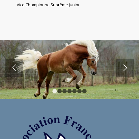
Vice Championne Suprême Junior
1
2
3
4
5
6
7