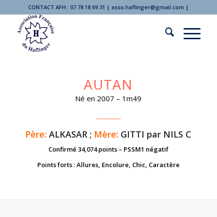
CONTACT AFH : 07 78 18 69 31 | asso.haflinger@gmail.com |
AUTAN
Né en 2007 – 1m49
Père:
ALKASAR ;
Mère
:
GITTI par NILS C
Confirmé 34,074 points – PSSM1 négatif
Points forts : Allures, Encolure, Chic, Caractère